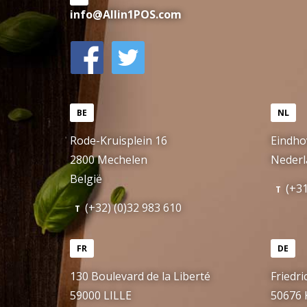
info@Allin1POS.com
BE
NL
Rode-Kruisplein 16
Eindho
2800 Mechelen
Nederl
België
(+31
T
(+32) (0)32 983 610
T
FR
DE
130 Boulevard de la Liberté
Friedri
59000 LILLE
50676 