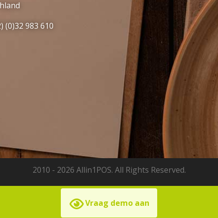
hland
) (0)32 983 610
2010 -
2026 Allin1POS. All Rights Reserved.
Vraag demo aan