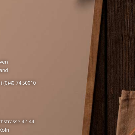
ven
and
) (0)40 74 50010
chstrasse 42-44
Köln