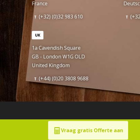
France
Deutsc
(+32) (0)32 983 610
(+32
T
T
UK
1a Cavendish Square
GB - London W1G OLD
United Kingdom
(+44) (0)20 3808 9688
T
Vraag gratis Offerte aan